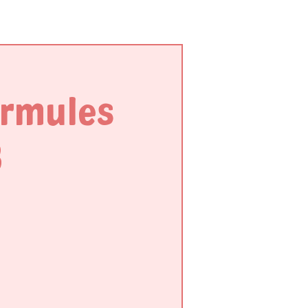
ormules
3