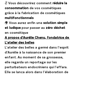
✌️ Vous découvrirez comment
 réduire la 
consommation
 de vos cosmétiques 
grâce à la fabrication de cosmétiques 
multifonctionnels
🌍 Vous aurez enfin une 
solution simple 
et ludique
 pour passer au 
zéro déchet
en cosmétique
A propos d'Aurélie Chenu, fondatrice de 
L'atelier des belles
L'atelier des belles a germé dans l'esprit 
d'Aurélie à la naissance de son premier 
enfant. Au moment de sa grossesse, 
elle regarda un reportage sur les 
perturbateurs endocriniens qui l'effara. 
Elle se lança alors dans l'élaboration de 
produits cosmétiques pour sa petite 
famille.
Contrairement à ce que l'on pourrait 
imaginer, elle trouva l'activité aussi 
fastidieuse que passionnante. C'est 
précisément pour cette raison que 